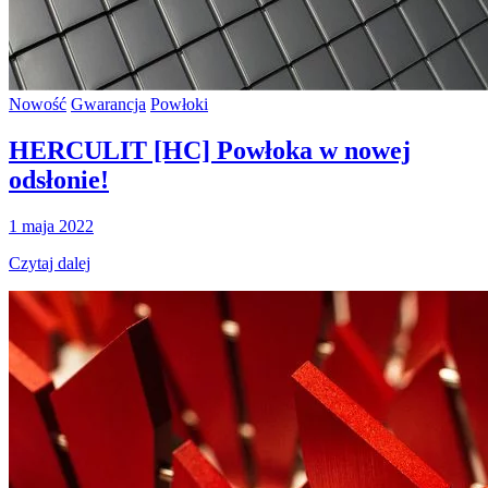
Nowość
Gwarancja
Powłoki
HERCULIT [HC] Powłoka w nowej
odsłonie!
1 maja 2022
Czytaj dalej