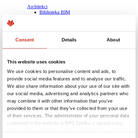
Architekci
Biblioteka BIM
Modele 3D
Plugin Revit BP2
Consent
Details
About
This website uses cookies
We use cookies to personalise content and ads, to
provide social media features and to analyse our traffic.
We also share information about your use of our site with
our social media, advertising and analytics partners who
may combine it with other information that you’ve
provided to them or that they’ve collected from your use
of their services. The administrator of your personal data
contained in the website is BP2 Spółka z ograniczoną
Pomocne linki
Powłoki, kolorystyka i gwarancje
odpowiedzialnością, Marii Konopnickiej 29 Street, 30-302
Rejestracja gwarancji
Kraków. KRS 0000369912, NIP 6762431701, REGON