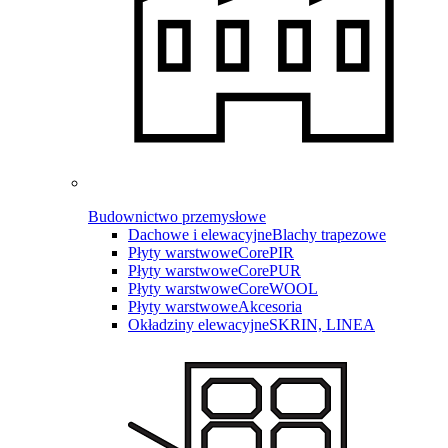
Budownictwo przemysłowe
Dachowe i elewacyjne
Blachy trapezowe
Płyty warstwowe
CorePIR
Płyty warstwowe
CorePUR
Płyty warstwowe
CoreWOOL
Płyty warstwowe
Akcesoria
Okładziny elewacyjne
SKRIN, LINEA