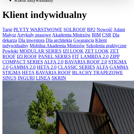
Klient indywidualny
Klient indywidualny
Targi
PŁYTY WARSTWOWE
SOLROOF
BP2
Nowość
Adam
Małysz
Artykuły prasowe
Akademia Mistrzów
BIM
CSR
Dla
dekarza
Dla inwestora
Dla architekta
Gwarancja
Klient
indywidualny
Mobilna Akademia Mistrzów
Szkolenia praktyczne
Powłoki
MODULAR SERIES
IZI LOOK
ZET LOOK
ZET
ROOF
IZI ROOF
PANEL SERIES
FIT
LAMBDA 2.0
ZIPP
COMPACT SERIES
ALFA 2.0
BAVARIA ROOF 2.0
STIGMA
2.0
GAMMA 2.0
HETA 2.0
CLASSIC SERIES
ALFA
GAMMA
STIGMA
HETA
BAVARIA ROOF
BLACHY TRAPEZOWE
SINUS
INGURI
LINEA
SKRIN