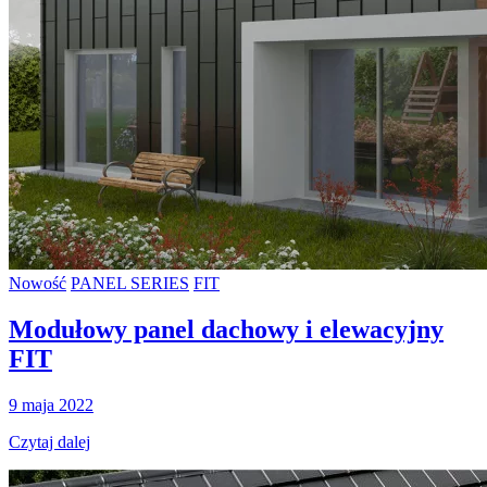
Nowość
PANEL SERIES
FIT
Modułowy panel dachowy i elewacyjny
FIT
9 maja 2022
Czytaj dalej