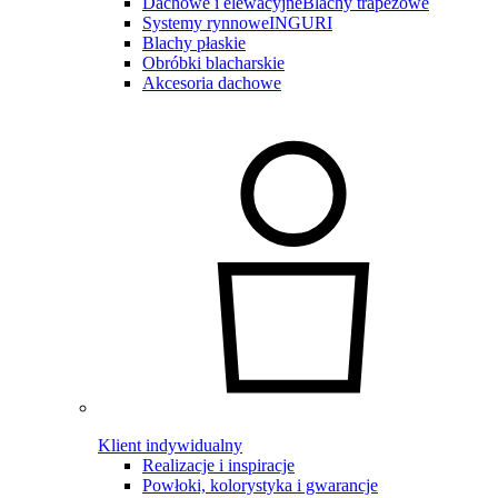
Dachowe i elewacyjne
Blachy trapezowe
Systemy rynnowe
INGURI
Blachy płaskie
Obróbki blacharskie
Akcesoria dachowe
Klient indywidualny
Realizacje i inspiracje
Powłoki, kolorystyka i gwarancje