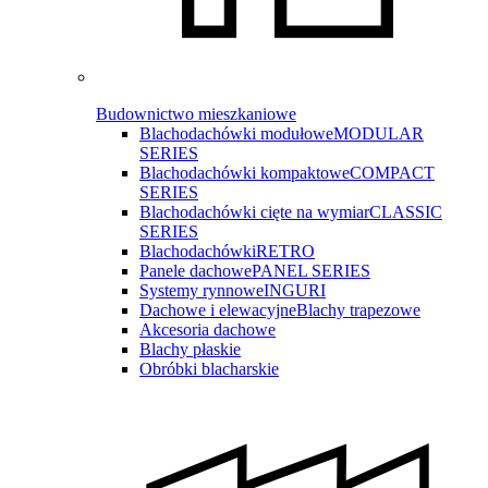
Budownictwo mieszkaniowe
Blachodachówki modułowe
MODULAR
SERIES
Blachodachówki kompaktowe
COMPACT
SERIES
Blachodachówki cięte na wymiar
CLASSIC
SERIES
Blachodachówki
RETRO
Panele dachowe
PANEL SERIES
Systemy rynnowe
INGURI
Dachowe i elewacyjne
Blachy trapezowe
Akcesoria dachowe
Blachy płaskie
Obróbki blacharskie