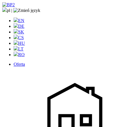
pl
|
EN
DE
SK
CS
HU
LT
RO
Oferta