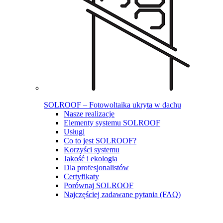
SOLROOF – Fotowoltaika ukryta w dachu
Nasze realizacje
Elementy systemu SOLROOF
Usługi
Co to jest SOLROOF?
Korzyści systemu
Jakość i ekologia
Dla profesjonalistów
Certyfikaty
Porównaj SOLROOF
Najczęściej zadawane pytania (FAQ)