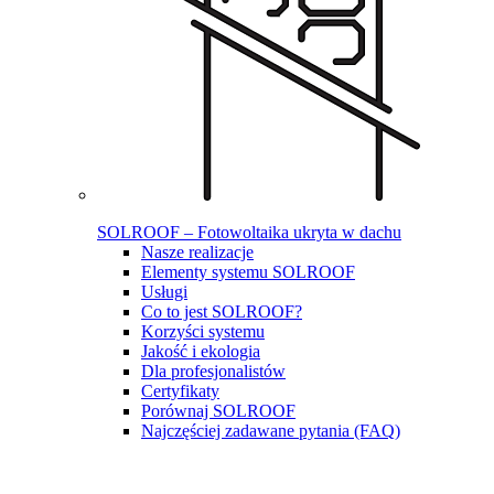
SOLROOF – Fotowoltaika ukryta w dachu
Nasze realizacje
Elementy systemu SOLROOF
Usługi
Co to jest SOLROOF?
Korzyści systemu
Jakość i ekologia
Dla profesjonalistów
Certyfikaty
Porównaj SOLROOF
Najczęściej zadawane pytania (FAQ)