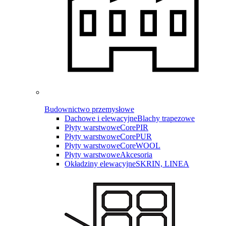
Budownictwo przemysłowe
Dachowe i elewacyjne
Blachy trapezowe
Płyty warstwowe
CorePIR
Płyty warstwowe
CorePUR
Płyty warstwowe
CoreWOOL
Płyty warstwowe
Akcesoria
Okładziny elewacyjne
SKRIN, LINEA