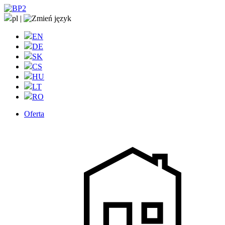
pl
|
EN
DE
SK
CS
HU
LT
RO
Oferta