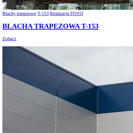
Blachy trapezowe
T-153
Realizacja FOTO
BLACHA TRAPEZOWA T-153
Zobacz