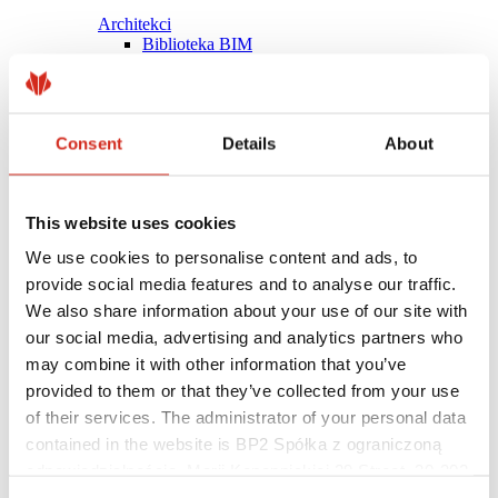
Architekci
Biblioteka BIM
Modele 3D
Plugin Revit BP2
Consent
Details
About
This website uses cookies
We use cookies to personalise content and ads, to
provide social media features and to analyse our traffic.
We also share information about your use of our site with
our social media, advertising and analytics partners who
may combine it with other information that you’ve
provided to them or that they’ve collected from your use
of their services. The administrator of your personal data
contained in the website is BP2 Spółka z ograniczoną
Pomocne linki
Powłoki, kolorystyka i gwarancje
odpowiedzialnością, Marii Konopnickiej 29 Street, 30-302
Rejestracja gwarancji
Kraków. KRS 0000369912, NIP 6762431701, REGON