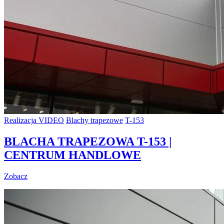
Realizacja VIDEO
Blachy trapezowe
T-153
BLACHA TRAPEZOWA T-153 |
CENTRUM HANDLOWE
Zobacz