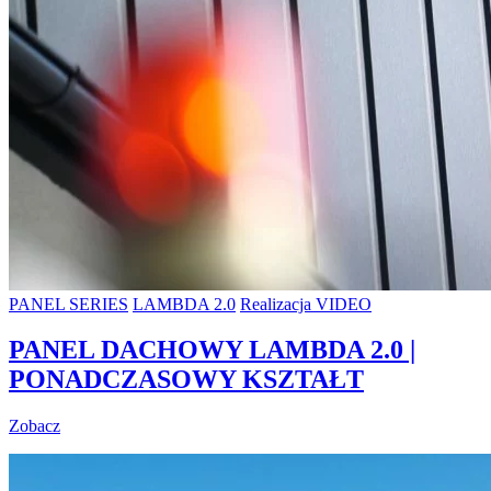
PANEL SERIES
LAMBDA 2.0
Realizacja VIDEO
PANEL DACHOWY LAMBDA 2.0 |
PONADCZASOWY KSZTAŁT
Zobacz