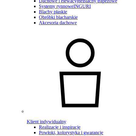
Dachowe i elewacyjne
Blachy trapezowe
Systemy rynnowe
INGURI
Blachy płaskie
Obróbki blacharskie
Akcesoria dachowe
Klient indywidualny
Realizacje i inspiracje
Powłoki, kolorystyka i gwarancje