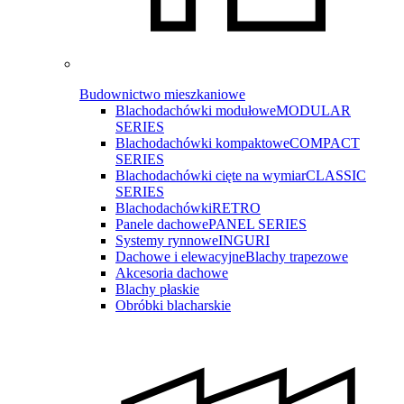
Budownictwo mieszkaniowe
Blachodachówki modułowe
MODULAR
SERIES
Blachodachówki kompaktowe
COMPACT
SERIES
Blachodachówki cięte na wymiar
CLASSIC
SERIES
Blachodachówki
RETRO
Panele dachowe
PANEL SERIES
Systemy rynnowe
INGURI
Dachowe i elewacyjne
Blachy trapezowe
Akcesoria dachowe
Blachy płaskie
Obróbki blacharskie