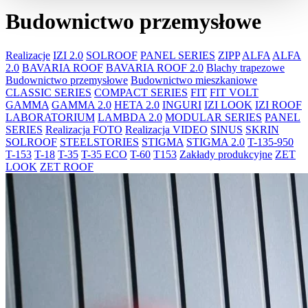
Budownictwo przemysłowe
Realizacje
IZI 2.0
SOLROOF
PANEL SERIES
ZIPP
ALFA
ALFA
2.0
BAVARIA ROOF
BAVARIA ROOF 2.0
Blachy trapezowe
Budownictwo przemysłowe
Budownictwo mieszkaniowe
CLASSIC SERIES
COMPACT SERIES
FIT
FIT VOLT
GAMMA
GAMMA 2.0
HETA 2.0
INGURI
IZI LOOK
IZI ROOF
LABORATORIUM
LAMBDA 2.0
MODULAR SERIES
PANEL
SERIES
Realizacja FOTO
Realizacja VIDEO
SINUS
SKRIN
SOLROOF
STEELSTORIES
STIGMA
STIGMA 2.0
T-135-950
T-153
T-18
T-35
T-35 ECO
T-60
T153
Zakłady produkcyjne
ZET
LOOK
ZET ROOF