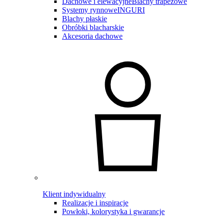
Dachowe i elewacyjne
Blachy trapezowe
Systemy rynnowe
INGURI
Blachy płaskie
Obróbki blacharskie
Akcesoria dachowe
Klient indywidualny
Realizacje i inspiracje
Powłoki, kolorystyka i gwarancje