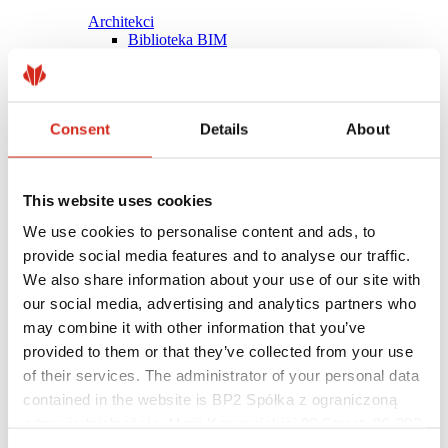
Architekci
Biblioteka BIM
Modele 3D
Plugin Revit BP2
Consent
Details
About
This website uses cookies
We use cookies to personalise content and ads, to
provide social media features and to analyse our traffic.
We also share information about your use of our site with
our social media, advertising and analytics partners who
may combine it with other information that you’ve
provided to them or that they’ve collected from your use
of their services. The administrator of your personal data
contained in the website is BP2 Spółka z ograniczoną
Pomocne linki
Powłoki, kolorystyka i gwarancje
odpowiedzialnością, Marii Konopnickiej 29 Street, 30-302
Rejestracja gwarancji
Kraków. KRS 0000369912, NIP 6762431701, REGON