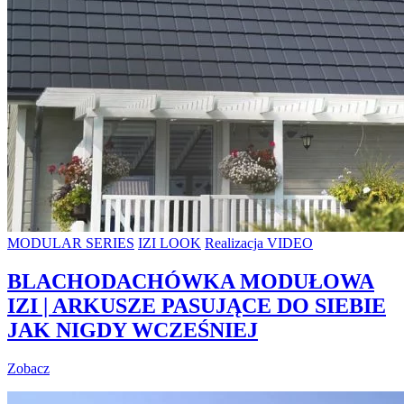
MODULAR SERIES
IZI LOOK
Realizacja VIDEO
BLACHODACHÓWKA MODUŁOWA
IZI | ARKUSZE PASUJĄCE DO SIEBIE
JAK NIGDY WCZEŚNIEJ
Zobacz