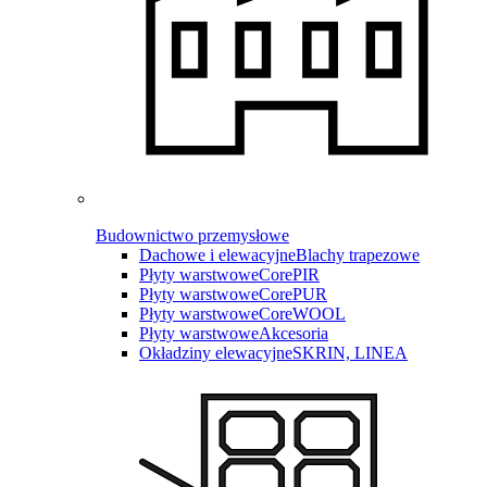
Budownictwo przemysłowe
Dachowe i elewacyjne
Blachy trapezowe
Płyty warstwowe
CorePIR
Płyty warstwowe
CorePUR
Płyty warstwowe
CoreWOOL
Płyty warstwowe
Akcesoria
Okładziny elewacyjne
SKRIN, LINEA