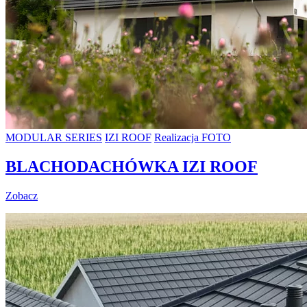
MODULAR SERIES
IZI ROOF
Realizacja FOTO
BLACHODACHÓWKA IZI ROOF
Zobacz