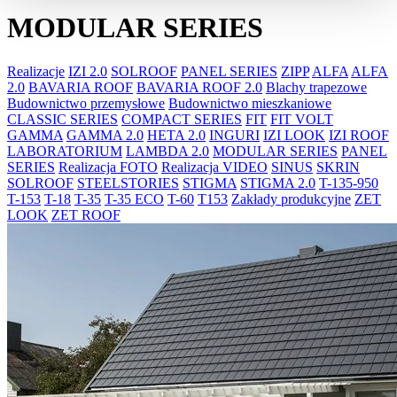
MODULAR SERIES
Realizacje
IZI 2.0
SOLROOF
PANEL SERIES
ZIPP
ALFA
ALFA
2.0
BAVARIA ROOF
BAVARIA ROOF 2.0
Blachy trapezowe
Budownictwo przemysłowe
Budownictwo mieszkaniowe
CLASSIC SERIES
COMPACT SERIES
FIT
FIT VOLT
GAMMA
GAMMA 2.0
HETA 2.0
INGURI
IZI LOOK
IZI ROOF
LABORATORIUM
LAMBDA 2.0
MODULAR SERIES
PANEL
SERIES
Realizacja FOTO
Realizacja VIDEO
SINUS
SKRIN
SOLROOF
STEELSTORIES
STIGMA
STIGMA 2.0
T-135-950
T-153
T-18
T-35
T-35 ECO
T-60
T153
Zakłady produkcyjne
ZET
LOOK
ZET ROOF