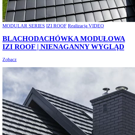
MODULAR SERIES
IZI ROOF
Realizacja VIDEO
BLACHODACHÓWKA MODUŁOWA
IZI ROOF | NIENAGANNY WYGLĄD
Zobacz