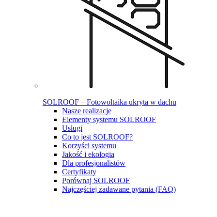
SOLROOF – Fotowoltaika ukryta w dachu
Nasze realizacje
Elementy systemu SOLROOF
Usługi
Co to jest SOLROOF?
Korzyści systemu
Jakość i ekologia
Dla profesjonalistów
Certyfikaty
Porównaj SOLROOF
Najczęściej zadawane pytania (FAQ)