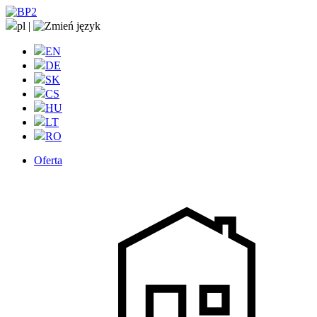
pl
|
EN
DE
SK
CS
HU
LT
RO
Oferta