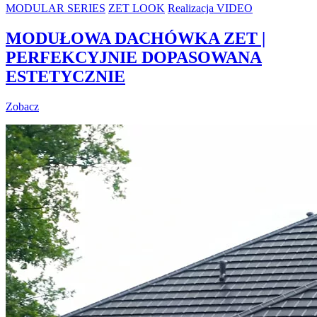
MODULAR SERIES
ZET LOOK
Realizacja VIDEO
MODUŁOWA DACHÓWKA ZET |
PERFEKCYJNIE DOPASOWANA
ESTETYCZNIE
Zobacz