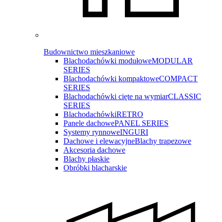
Budownictwo mieszkaniowe
Blachodachówki modułowe
MODULAR
SERIES
Blachodachówki kompaktowe
COMPACT
SERIES
Blachodachówki cięte na wymiar
CLASSIC
SERIES
Blachodachówki
RETRO
Panele dachowe
PANEL SERIES
Systemy rynnowe
INGURI
Dachowe i elewacyjne
Blachy trapezowe
Akcesoria dachowe
Blachy płaskie
Obróbki blacharskie