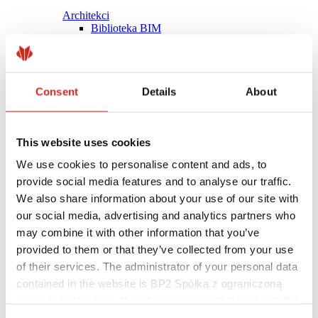
Architekci
Biblioteka BIM
Modele 3D
Plugin Revit BP2
Consent
Details
About
This website uses cookies
We use cookies to personalise content and ads, to
provide social media features and to analyse our traffic.
We also share information about your use of our site with
our social media, advertising and analytics partners who
may combine it with other information that you’ve
provided to them or that they’ve collected from your use
of their services. The administrator of your personal data
contained in the website is BP2 Spółka z ograniczoną
Pomocne linki
Powłoki, kolorystyka i gwarancje
odpowiedzialnością, Marii Konopnickiej 29 Street, 30-302
Rejestracja gwarancji
Kraków. KRS 0000369912, NIP 6762431701, REGON