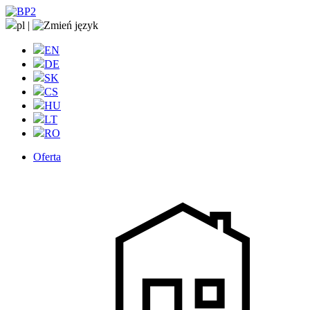
pl
|
EN
DE
SK
CS
HU
LT
RO
Oferta