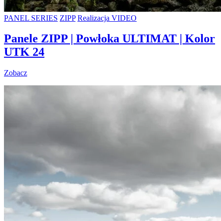
PANEL SERIES
ZIPP
Realizacja VIDEO
Panele ZIPP | Powłoka ULTIMAT | Kolor
UTK 24
Zobacz