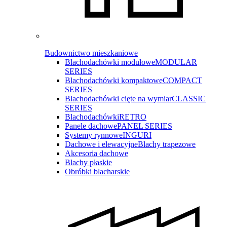
Budownictwo mieszkaniowe
Blachodachówki modułowe
MODULAR
SERIES
Blachodachówki kompaktowe
COMPACT
SERIES
Blachodachówki cięte na wymiar
CLASSIC
SERIES
Blachodachówki
RETRO
Panele dachowe
PANEL SERIES
Systemy rynnowe
INGURI
Dachowe i elewacyjne
Blachy trapezowe
Akcesoria dachowe
Blachy płaskie
Obróbki blacharskie