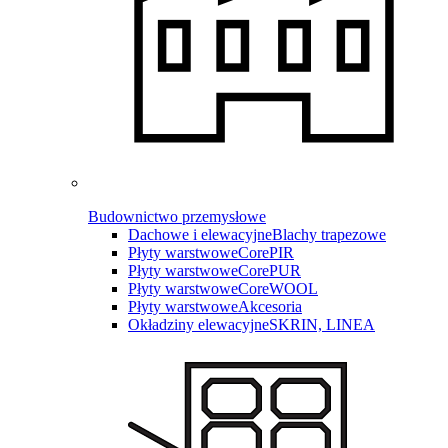
Budownictwo przemysłowe
Dachowe i elewacyjne
Blachy trapezowe
Płyty warstwowe
CorePIR
Płyty warstwowe
CorePUR
Płyty warstwowe
CoreWOOL
Płyty warstwowe
Akcesoria
Okładziny elewacyjne
SKRIN, LINEA