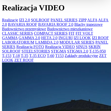
Realizacja VIDEO
Realizacje
IZI 2.0
SOLROOF
PANEL SERIES
ZIPP
ALFA
ALFA
2.0
BAVARIA ROOF
BAVARIA ROOF 2.0
Blachy trapezowe
Budownictwo przemysłowe
Budownictwo mieszkaniowe
CLASSIC SERIES
COMPACT SERIES
FIT
FIT VOLT
GAMMA
GAMMA 2.0
HETA 2.0
INGURI
IZI LOOK
IZI ROOF
LABORATORIUM
LAMBDA 2.0
MODULAR SERIES
PANEL
SERIES
Realizacja FOTO
Realizacja VIDEO
SINUS
SKRIN
SOLROOF
STEELSTORIES
STIGMA
STIGMA 2.0
T-135-950
T-153
T-18
T-35
T-35 ECO
T-60
T153
Zakłady produkcyjne
ZET
LOOK
ZET ROOF