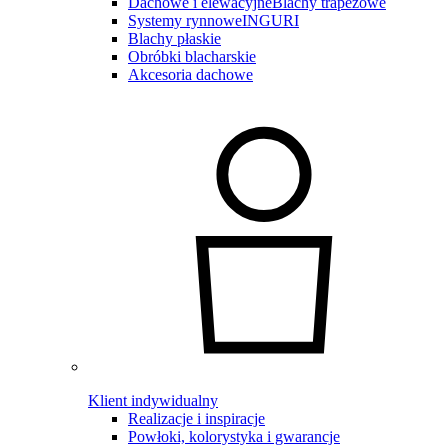
Dachowe i elewacyjne
Blachy trapezowe
Systemy rynnowe
INGURI
Blachy płaskie
Obróbki blacharskie
Akcesoria dachowe
Klient indywidualny
Realizacje i inspiracje
Powłoki, kolorystyka i gwarancje