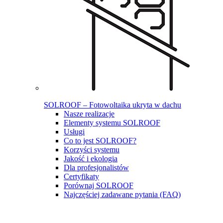
SOLROOF – Fotowoltaika ukryta w dachu
Nasze realizacje
Elementy systemu SOLROOF
Usługi
Co to jest SOLROOF?
Korzyści systemu
Jakość i ekologia
Dla profesjonalistów
Certyfikaty
Porównaj SOLROOF
Najczęściej zadawane pytania (FAQ)