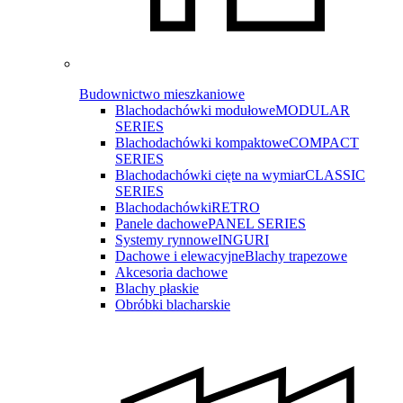
Budownictwo mieszkaniowe
Blachodachówki modułowe
MODULAR
SERIES
Blachodachówki kompaktowe
COMPACT
SERIES
Blachodachówki cięte na wymiar
CLASSIC
SERIES
Blachodachówki
RETRO
Panele dachowe
PANEL SERIES
Systemy rynnowe
INGURI
Dachowe i elewacyjne
Blachy trapezowe
Akcesoria dachowe
Blachy płaskie
Obróbki blacharskie