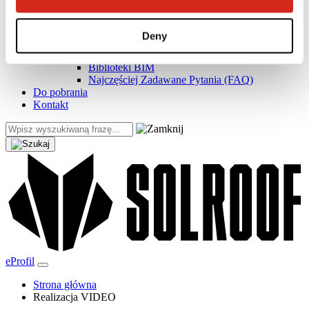
Realizacje i inspiracje
Pliki do pobrania
Baza wiedzy
Deny
Znajdź wykonawcę
Gdzie kupić?
Biblioteki BIM
Najczęściej Zadawane Pytania (FAQ)
Do pobrania
Kontakt
eProfil
Strona główna
Realizacja VIDEO