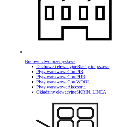
Budownictwo przemysłowe
Dachowe i elewacyjne
Blachy trapezowe
Płyty warstwowe
CorePIR
Płyty warstwowe
CorePUR
Płyty warstwowe
CoreWOOL
Płyty warstwowe
Akcesoria
Okładziny elewacyjne
SKRIN, LINEA