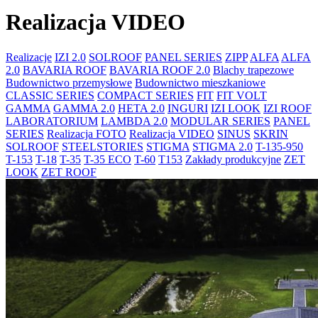
Realizacja VIDEO
Realizacje
IZI 2.0
SOLROOF
PANEL SERIES
ZIPP
ALFA
ALFA
2.0
BAVARIA ROOF
BAVARIA ROOF 2.0
Blachy trapezowe
Budownictwo przemysłowe
Budownictwo mieszkaniowe
CLASSIC SERIES
COMPACT SERIES
FIT
FIT VOLT
GAMMA
GAMMA 2.0
HETA 2.0
INGURI
IZI LOOK
IZI ROOF
LABORATORIUM
LAMBDA 2.0
MODULAR SERIES
PANEL
SERIES
Realizacja FOTO
Realizacja VIDEO
SINUS
SKRIN
SOLROOF
STEELSTORIES
STIGMA
STIGMA 2.0
T-135-950
T-153
T-18
T-35
T-35 ECO
T-60
T153
Zakłady produkcyjne
ZET
LOOK
ZET ROOF