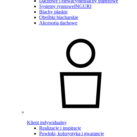
Dachowe i elewacyjne
Blachy trapezowe
Systemy rynnowe
INGURI
Blachy płaskie
Obróbki blacharskie
Akcesoria dachowe
Klient indywidualny
Realizacje i inspiracje
Powłoki, kolorystyka i gwarancje