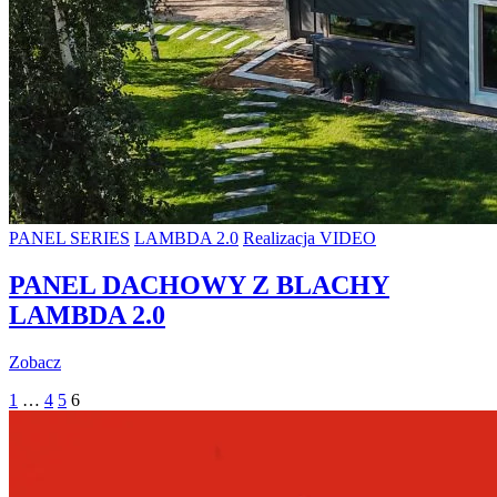
PANEL SERIES
LAMBDA 2.0
Realizacja VIDEO
PANEL DACHOWY Z BLACHY
LAMBDA 2.0
Zobacz
1
…
4
5
6