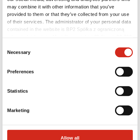
may combine it with other information that you’ve
Architekci
Biblioteka BIM
provided to them or that they’ve collected from your use
Modele 3D
of their services. The administrator of your personal data
Plugin Revit BP2
contained in the website is BP2 Spółka z ograniczoną
odpowiedzialnością, Marii Konopnickiej 29 Street, 30-302
Kraków. KRS 0000369912, NIP 6762431701, REGON
Consent
121387608.
Necessary
Selection
Preferences
Statistics
Marketing
Pomocne linki
Powłoki, kolorystyka i gwarancje
Rejestracja gwarancji
Allow all