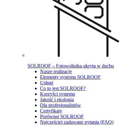
SOLROOF – Fotowoltaika ukryta w dachu
Nasze realizacje
Elementy systemu SOLROOF
Usługi
Co to jest SOLROOF?
Korzyści systemu
Jakość i ekologia
Dla profesjonalistów
Certyfikaty
Porównaj SOLROOF
Najczęściej zadawane pytania (FAQ)