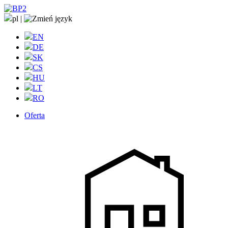
pl
|
EN
DE
SK
CS
HU
LT
RO
Oferta