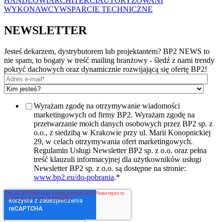
HANDLOWI
ARCHITEKCI
AUTORYZOWANI
WYKONAWCY
WSPARCIE TECHNICZNE
NEWSLETTER
Jesteś dekarzem, dystrybutorem lub projektantem? BP2 NEWS to
nie spam, to bogaty w treść mailing branżowy - śledź z nami trendy
pokryć dachowych oraz dynamicznie rozwijającą się ofertę BP2!
Wyrażam zgodę na otrzymywanie wiadomości
marketingowych od firmy BP2. Wyrażam zgodę na
przetwarzanie moich danych osobowych przez BP2 sp. z
o.o., z siedzibą w Krakowie przy ul. Marii Konopnickiej
29, w celach otrzymywania ofert marketingowych.
Regulamin Usługi Newsletter BP2 sp. z o.o. oraz pełna
treść klauzuli informacyjnej dla użytkowników usługi
Newsletter BP2 sp. z o.o. są dostępne na stronie:
www.bp2.eu/do-pobrania
.
*