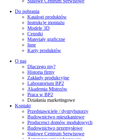
Stalowe Centrum Serwisowe
Do pobrania
Katalogi produktów
Instrukcje montażu
Modele 3D
Cenniki
Materiały graficzne
Inne
Karty produktów
O nas
Dlaczego my?
Historia firmy
Zakłady produkcyjne
Laboratorium BP2
Akademia Mistrzów
Praca w BP2
Działania marketingowe
Kontakt
Przedstawiciele / dystrybutorzy
Budownictwo mieszkaniowe
Producenci domów modułowych
Budownictwo przemysłowe
Stalowe Centrum Serwisowe