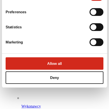
Program Lojalnościowy BPoints
Strefa klienta – eProfil
Pliki do pobrania
Preferences
Oferta marketingowa
Program BP2 50:50
Optymalizuj dach z ROOF’R
Statistics
Marketing
Allow all
Deny
Wykonawcy