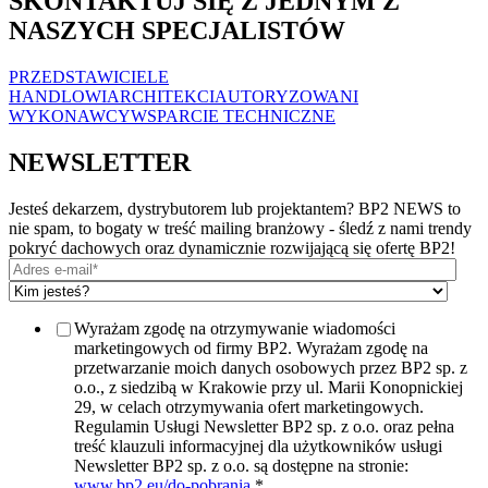
SKONTAKTUJ SIĘ Z JEDNYM Z
NASZYCH SPECJALISTÓW
PRZEDSTAWICIELE
HANDLOWI
ARCHITEKCI
AUTORYZOWANI
WYKONAWCY
WSPARCIE TECHNICZNE
NEWSLETTER
Jesteś dekarzem, dystrybutorem lub projektantem? BP2 NEWS to
nie spam, to bogaty w treść mailing branżowy - śledź z nami trendy
pokryć dachowych oraz dynamicznie rozwijającą się ofertę BP2!
Wyrażam zgodę na otrzymywanie wiadomości
marketingowych od firmy BP2. Wyrażam zgodę na
przetwarzanie moich danych osobowych przez BP2 sp. z
o.o., z siedzibą w Krakowie przy ul. Marii Konopnickiej
29, w celach otrzymywania ofert marketingowych.
Regulamin Usługi Newsletter BP2 sp. z o.o. oraz pełna
treść klauzuli informacyjnej dla użytkowników usługi
Newsletter BP2 sp. z o.o. są dostępne na stronie:
www.bp2.eu/do-pobrania
.
*