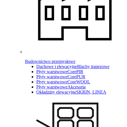
Budownictwo przemysłowe
Dachowe i elewacyjne
Blachy trapezowe
Płyty warstwowe
CorePIR
Płyty warstwowe
CorePUR
Płyty warstwowe
CoreWOOL
Płyty warstwowe
Akcesoria
Okładziny elewacyjne
SKRIN, LINEA