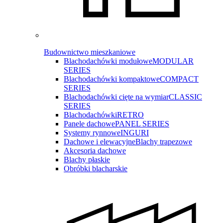
Budownictwo mieszkaniowe
Blachodachówki modułowe
MODULAR
SERIES
Blachodachówki kompaktowe
COMPACT
SERIES
Blachodachówki cięte na wymiar
CLASSIC
SERIES
Blachodachówki
RETRO
Panele dachowe
PANEL SERIES
Systemy rynnowe
INGURI
Dachowe i elewacyjne
Blachy trapezowe
Akcesoria dachowe
Blachy płaskie
Obróbki blacharskie