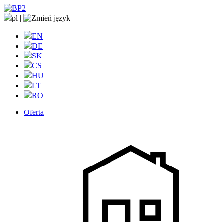
pl
|
EN
DE
SK
CS
HU
LT
RO
Oferta