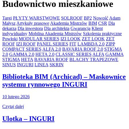
Budownictwo mieszkaniowe
Targi
PŁYTY WARSTWOWE
SOLROOF
BP2
Nowość
Adam
Małysz
Artykuły prasowe
Akademia Mistrzów
BIM
CSR
Dla
dekarza
Dla inwestora
Dla architekta
Gwarancja
Klient
indywidualny
Mobilna Akademia Mistrzów
Szkolenia praktyczne
Powłoki
MODULAR SERIES
IZI LOOK
ZET LOOK
ZET
ROOF
IZI ROOF
PANEL SERIES
FIT
LAMBDA 2.0
ZIPP
COMPACT SERIES
ALFA 2.0
BAVARIA ROOF 2.0
STIGMA
2.0
GAMMA 2.0
HETA 2.0
CLASSIC SERIES
ALFA
GAMMA
STIGMA
HETA
BAVARIA ROOF
BLACHY TRAPEZOWE
SINUS
INGURI
LINEA
SKRIN
Biblioteka BIM (Archicad) – Maskownice
systemu rynnowego INGURI
10 lutego 2026
Czytaj dalej
Ulotka – INGURI