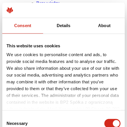
Baza wiedzy
Gdzie kupić?
Znajdź wykonawcę
Biblioteki BIM
Najczęściej Zadawane Pytania (FAQ)
Consent
Details
About
Dla profesjonalistów
This website uses cookies
We use cookies to personalise content and ads, to
provide social media features and to analyse our traffic.
We also share information about your use of our site with
our social media, advertising and analytics partners who
may combine it with other information that you’ve
provided to them or that they’ve collected from your use
of their services. The administrator of your personal data
contained in the website is BP2 Spółka z ograniczoną
odpowiedzialnością, Marii Konopnickiej 29 Street, 30-302
Kraków. KRS 0000369912, NIP 6762431701, REGON
Consent
121387608.
Necessary
Dystrybutorzy
Selection