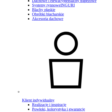
Dachowe i elewacyjne
Blachy trapezowe
Systemy rynnowe
INGURI
Blachy płaskie
Obróbki blacharskie
Akcesoria dachowe
Klient indywidualny
Realizacje i inspiracje
Powłoki, kolorystyka i gwarancje