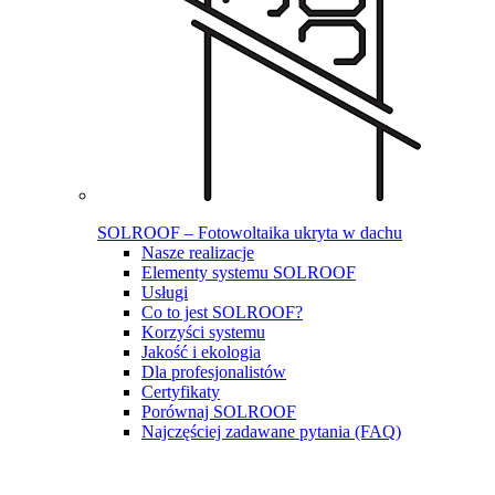
SOLROOF – Fotowoltaika ukryta w dachu
Nasze realizacje
Elementy systemu SOLROOF
Usługi
Co to jest SOLROOF?
Korzyści systemu
Jakość i ekologia
Dla profesjonalistów
Certyfikaty
Porównaj SOLROOF
Najczęściej zadawane pytania (FAQ)