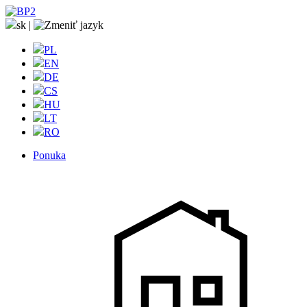
sk
|
PL
EN
DE
CS
HU
LT
RO
Ponuka