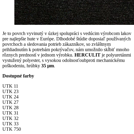
Je to povrch vyvinutý v úzkej spolupráci s vedúcim výrobcom lakov
pre najlepšie hute v Európe. Dlhodobé štúdie doposiaľ používaných
povrchoch a sledovania potrieb zákazníkov, so zvláštnym
prihliadnutím k potrebám pokrývačov, nám umožnilo skĺbiť mnoho
rôznych predností v jednom výrobku.
HERCULIT
je polyuretánmi
vystužený polyester, s vysokou odolnosťoubproti mechanickému
poškodeniu, hrúbky
35 μm
.
Dostupné farby
UTK 11
UTK 23
UTK 24
UTK 27
UTK 28
UTK 31
UTK 32
UTK 33
UTK 750