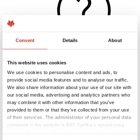
Consent
Details
About
This website uses cookies
Užitočné odkazy
Nátery, farby a záruky
We use cookies to personalise content and ads, to
Registrácia záruky
provide social media features and to analyse our traffic.
Realizácie a inšpirácie
Súbory na stiahnutie
We also share information about your use of our site with
Nájsť zhotoviteľa
our social media, advertising and analytics partners who
Knižnica BIM
may combine it with other information that you’ve
Najčastejšie otázky (FAQ)
Na stiahnutie
provided to them or that they’ve collected from your use
Kontakty
of their services. The administrator of your personal data
contained in the website is BP2 Spółka z ograniczoną
odpowiedzialnością, Marii Konopnickiej 29 Street, 30-302
Kraków. KRS 0000369912, NIP 6762431701, REGON