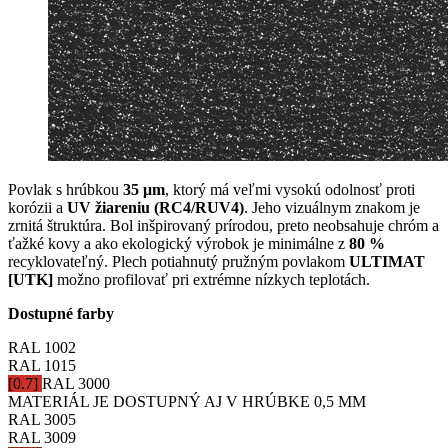
Povlak s hrúbkou
35 μm
, ktorý má veľmi vysokú odolnosť proti
korózii a
UV žiareniu (RC4/RUV4)
. Jeho vizuálnym znakom je
zrnitá štruktúra. Bol inšpirovaný prírodou, preto neobsahuje chróm a
ťažké kovy a ako ekologický výrobok je minimálne z
80 %
recyklovateľný. Plech potiahnutý pružným povlakom
ULTIMAT
[UTK]
možno profilovať pri extrémne nízkych teplotách.
Dostupné farby
RAL 1002
RAL 1015
[0.7]
RAL 3000
MATERIÁL JE DOSTUPNÝ AJ V HRÚBKE 0,5 MM
RAL 3005
RAL 3009