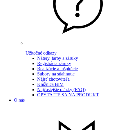
Užitočné odkazy
Nátery, farby a záruky
Registrácia záruky
Realizácie a inšpirácie
Súbory na stiahnutie
Nájsť zhotoviteľa
Knižnica BIM
Najčastejšie otázky (FAQ)
OPÝTAJTE SA NA PRODUKT
O nás