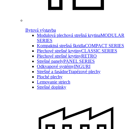
Bytová výstavba
Modulová plechová strešná krytina
MODULAR
SERIES
Kompaktná strešná škridla
COMPACT SERIES
Plechové strešné krytiny
CLASSIC SERIES
Plechové strešné krytiny
RETRO
Strešné panely
PANEL SERIES
Odkvapové systémy
INGURI
Strešné a fasádne
Trapézové plechy
Ploché plechy
Lemovanie striech
Strešné doplnky