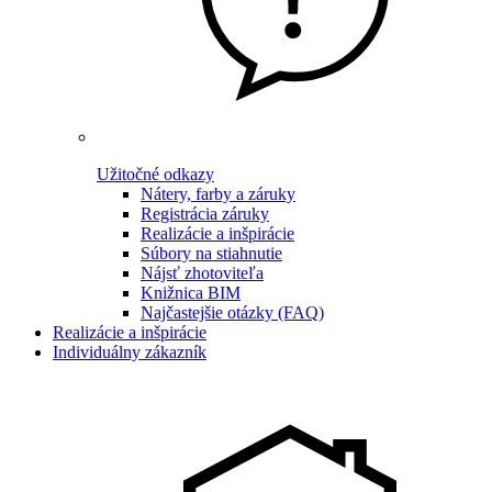
Užitočné odkazy
Nátery, farby a záruky
Registrácia záruky
Realizácie a inšpirácie
Súbory na stiahnutie
Nájsť zhotoviteľa
Knižnica BIM
Najčastejšie otázky (FAQ)
Realizácie a inšpirácie
Individuálny zákazník