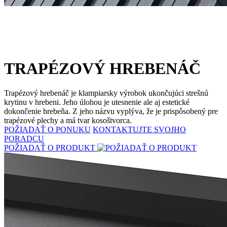
TRAPÉZOVÝ HREBENÁČ
Trapézový hrebenáč je klampiarsky výrobok ukončujúci strešnú
krytinu v hrebeni. Jeho úlohou je utesnenie ale aj estetické
dokončenie hrebeňa. Z jeho názvu vyplýva, že je prispôsobený pre
trapézové plechy a má tvar kosoštvorca.
POŽIADAŤ O PONUKU
KONTAKTUJTE SVOJHO
PORADCU
POŽIADAŤ O PRODUKT