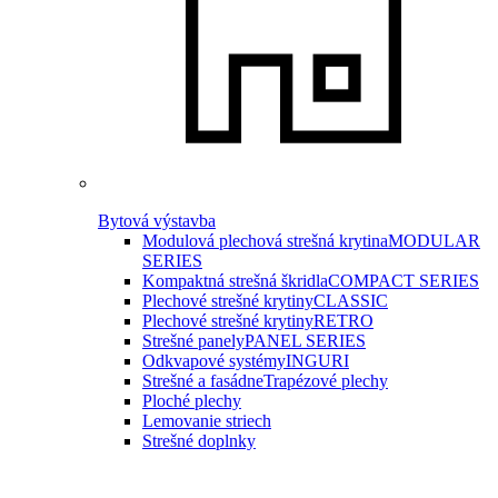
Bytová výstavba
Modulová plechová strešná krytina
MODULAR
SERIES
Kompaktná strešná škridla
COMPACT SERIES
Plechové strešné krytiny
CLASSIC
Plechové strešné krytiny
RETRO
Strešné panely
PANEL SERIES
Odkvapové systémy
INGURI
Strešné a fasádne
Trapézové plechy
Ploché plechy
Lemovanie striech
Strešné doplnky