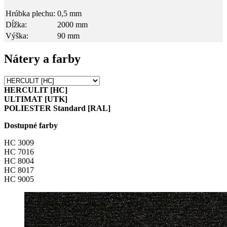
Hrúbka plechu:
0,5 mm
Dĺžka:
2000 mm
Výška:
90 mm
Nátery a farby
HERCULIT [HC]
ULTIMAT [UTK]
POLIESTER Standard [RAL]
Dostupné farby
HC 3009
HC 7016
HC 8004
HC 8017
HC 9005