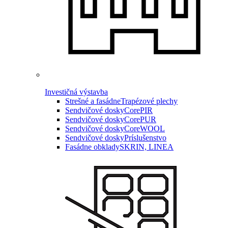
Investičná výstavba
Strešné a fasádne
Trapézové plechy
Sendvičové dosky
CorePIR
Sendvičové dosky
CorePUR
Sendvičové dosky
CoreWOOL
Sendvičové dosky
Príslušenstvo
Fasádne obklady
SKRIN, LINEA