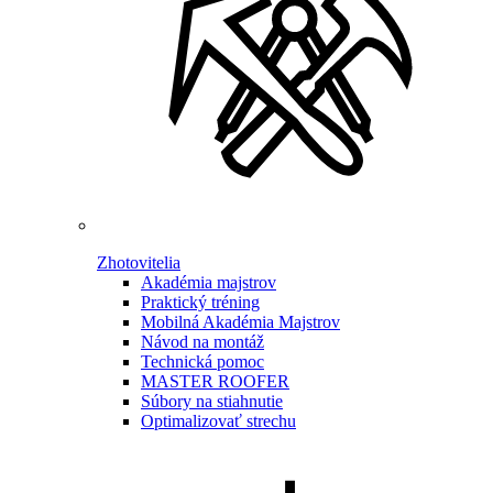
Zhotovitelia
Akadémia majstrov
Praktický tréning
Mobilná Akadémia Majstrov
Návod na montáž
Technická pomoc
MASTER ROOFER
Súbory na stiahnutie
Optimalizovať strechu