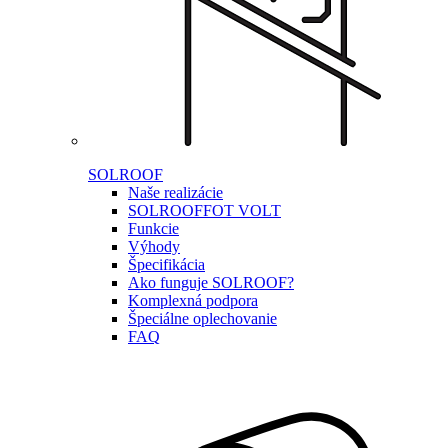
SOLROOF
Naše realizácie
SOLROOF
FOT VOLT
Funkcie
Výhody
Špecifikácia
Ako funguje SOLROOF?
Komplexná podpora
Špeciálne oplechovanie
FAQ