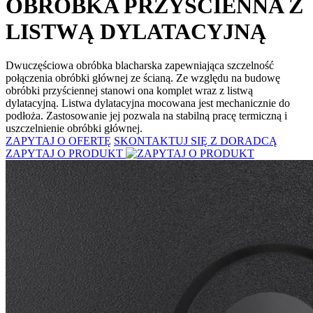
OBRÓBKA PRZYŚCIENNA Z
LISTWĄ DYLATACYJNĄ
Dwuczęściowa obróbka blacharska zapewniająca szczelność
połączenia obróbki głównej ze ścianą. Ze względu na budowę
obróbki przyściennej stanowi ona komplet wraz z listwą
dylatacyjną. Listwa dylatacyjna mocowana jest mechanicznie do
podłoża. Zastosowanie jej pozwala na stabilną pracę termiczną i
uszczelnienie obróbki głównej.
ZAPYTAJ O OFERTĘ
SKONTAKTUJ SIĘ Z DORADCĄ
ZAPYTAJ O PRODUKT