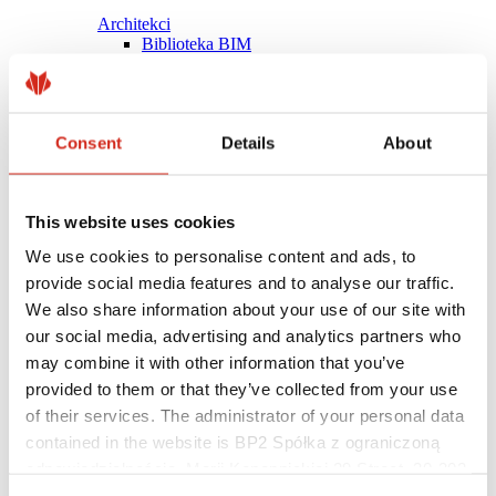
Architekci
Biblioteka BIM
Modele 3D
Plugin Revit BP2
Consent
Details
About
This website uses cookies
We use cookies to personalise content and ads, to
provide social media features and to analyse our traffic.
We also share information about your use of our site with
our social media, advertising and analytics partners who
may combine it with other information that you’ve
provided to them or that they’ve collected from your use
of their services. The administrator of your personal data
contained in the website is BP2 Spółka z ograniczoną
Pomocne linki
Powłoki, kolorystyka i gwarancje
odpowiedzialnością, Marii Konopnickiej 29 Street, 30-302
Rejestracja gwarancji
Kraków. KRS 0000369912, NIP 6762431701, REGON