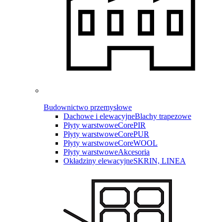
Budownictwo przemysłowe
Dachowe i elewacyjne
Blachy trapezowe
Płyty warstwowe
CorePIR
Płyty warstwowe
CorePUR
Płyty warstwowe
CoreWOOL
Płyty warstwowe
Akcesoria
Okładziny elewacyjne
SKRIN, LINEA