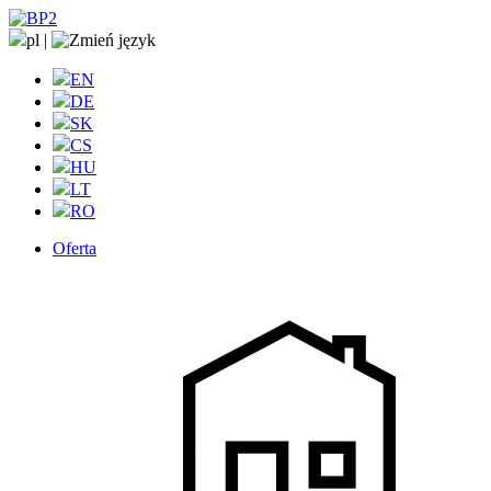
pl
|
EN
DE
SK
CS
HU
LT
RO
Oferta