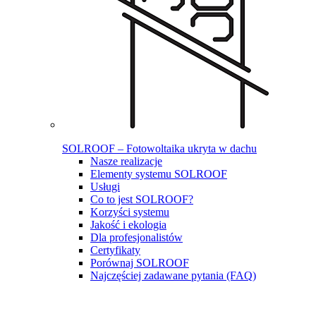
SOLROOF – Fotowoltaika ukryta w dachu
Nasze realizacje
Elementy systemu SOLROOF
Usługi
Co to jest SOLROOF?
Korzyści systemu
Jakość i ekologia
Dla profesjonalistów
Certyfikaty
Porównaj SOLROOF
Najczęściej zadawane pytania (FAQ)