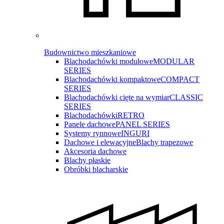
Budownictwo mieszkaniowe
Blachodachówki modułowe
MODULAR
SERIES
Blachodachówki kompaktowe
COMPACT
SERIES
Blachodachówki cięte na wymiar
CLASSIC
SERIES
Blachodachówki
RETRO
Panele dachowe
PANEL SERIES
Systemy rynnowe
INGURI
Dachowe i elewacyjne
Blachy trapezowe
Akcesoria dachowe
Blachy płaskie
Obróbki blacharskie