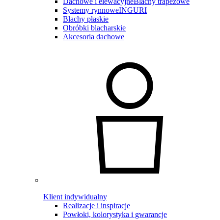
Dachowe i elewacyjne
Blachy trapezowe
Systemy rynnowe
INGURI
Blachy płaskie
Obróbki blacharskie
Akcesoria dachowe
Klient indywidualny
Realizacje i inspiracje
Powłoki, kolorystyka i gwarancje